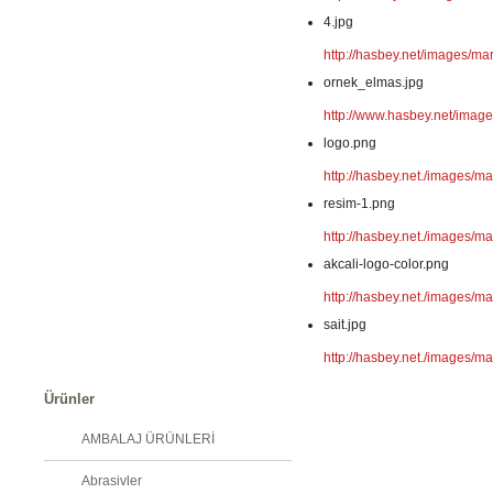
4.jpg
http://hasbey.net/images/mar
ornek_elmas.jpg
http://www.hasbey.net/imag
logo.png
http://hasbey.net./images/ma
resim-1.png
http://hasbey.net./images/m
akcali-logo-color.png
http://hasbey.net./images/ma
sait.jpg
http://hasbey.net./images/mar
Ürünler
AMBALAJ ÜRÜNLERİ
Abrasivler